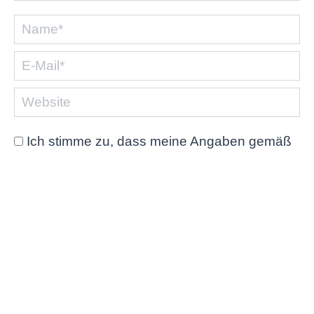
Name *
E-Mail *
Website
Ich stimme zu, dass meine Angaben gemäß
der
Datenschutzerklärung
gespeichert und
verarbeitet werden.
Are you human? Please solve:
Kommentar veröffentlichen