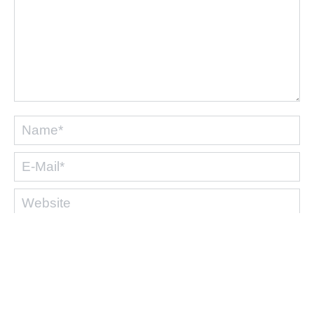
Name *
E-Mail *
Website
Ich stimme zu, dass meine Angaben gemäß
der
Datenschutzerklärung
gespeichert und
verarbeitet werden.