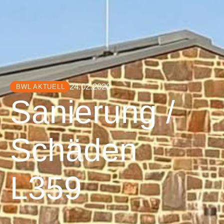
24.02.2020
BWL AKTUELL
Sanierung /
Schäden
L359